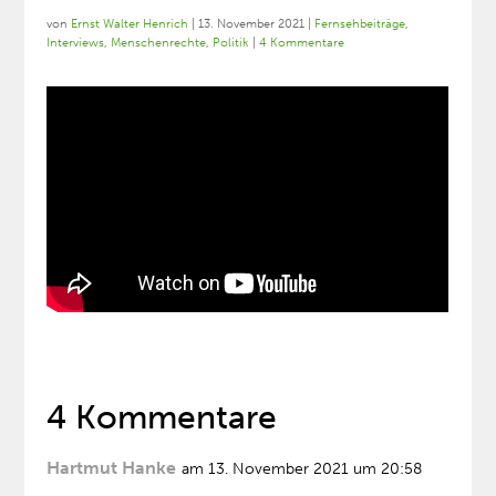
von
Ernst Walter Henrich
|
13. November 2021
|
Fernsehbeiträge
,
Interviews
,
Menschenrechte
,
Politik
|
4 Kommentare
4 Kommentare
Hartmut Hanke
am 13. November 2021 um 20:58