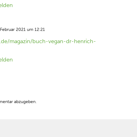
elden
 Februar 2021 um 12:21
l.de/magazin/buch-vegan-dr-henrich-
elden
mentar abzugeben.