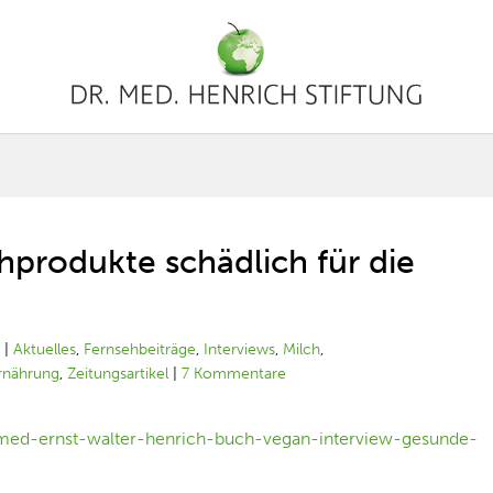
chprodukte schädlich für die
1
|
Aktuelles
,
Fernsehbeiträge
,
Interviews
,
Milch
,
rnährung
,
Zeitungsartikel
|
7 Kommentare
-med-ernst-walter-henrich-buch-vegan-interview-gesunde-