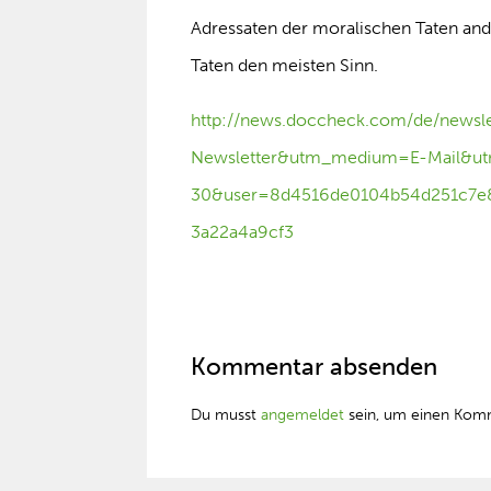
Adressaten der moralischen Taten an
Taten den meisten Sinn.
http://news.doccheck.com/de/newsl
Newsletter&utm_medium=E-Mail&u
30&user=8d4516de0104b54d251c7e
3a22a4a9cf3
Kommentar absenden
Du musst
angemeldet
sein, um einen Kom