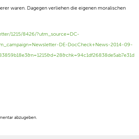
derer waren. Dagegen verliehen die eigenen moralischen
etter/1215/8426/?utm_source=DC-
tm_campaign=Newsletter-DE-DocCheck+News-2014-09-
83859b18e3&n=1215&d=28&chk=94c1df26838de5ab7e31d
mentar abzugeben.