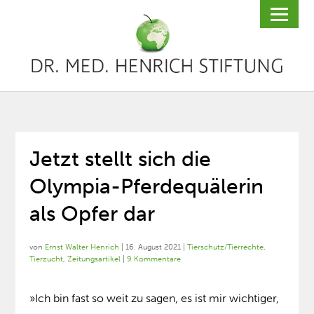
Jetzt stellt sich die
Olympia-Pferdequälerin
als Opfer dar
von
Ernst Walter Henrich
|
16. August 2021
|
Tierschutz/Tierrechte
,
Tierzucht
,
Zeitungsartikel
|
9 Kommentare
»Ich bin fast so weit zu sagen, es ist mir wichtiger,