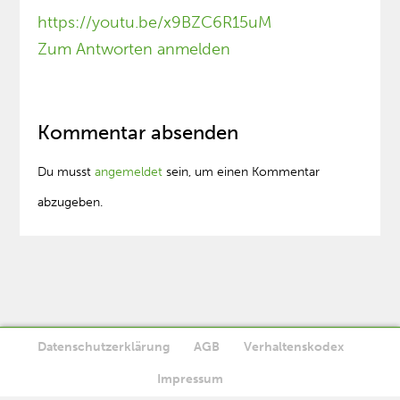
https://youtu.be/x9BZC6R15uM
Zum Antworten anmelden
Kommentar absenden
Du musst
angemeldet
sein, um einen Kommentar
abzugeben.
Datenschutzerklärung
AGB
Verhaltenskodex
Diese Website verwendet Cookies. Wenn Sie die Website weiter
Impressum
Ok
nutzen, stimmen Sie der Verwendung von Cookies zu.