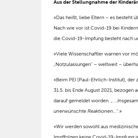
Aus der Stellungnahme der Kinderär
«Das heißt, liebe Eltern – es besteht
Nach wie vor ist Covid-19 bei Kinder
die Covid-19-Impfung besteht nach u
«Viele Wissenschaftler warnen vor mö
„Notzulassungen“ – weltweit – überha
«Beim PEI (Paul-Ehrlich-Institut), der
31.5. bis Ende August 2021, bezogen 
darauf gemeldet worden. „
…Insgesam
unerwünschte Reaktionen…
“.»
«Wir werden sowohl aus medizinische
Impffolgen keine Covid-19-Impfung i