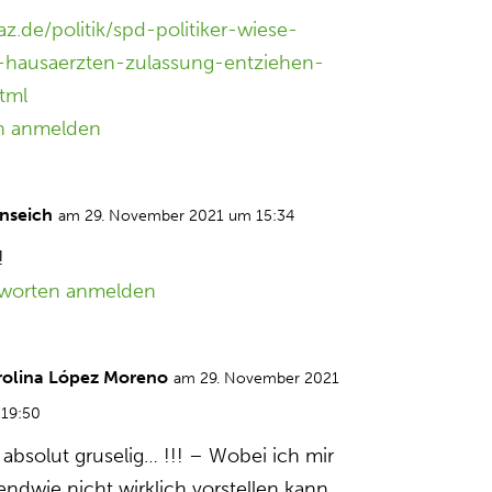
z.de/politik/spd-politiker-wiese-
n-hausaerzten-zulassung-entziehen-
tml
n anmelden
nseich
am 29. November 2021 um 15:34
!
worten anmelden
rolina López Moreno
am 29. November 2021
19:50
, absolut gruselig… !!! – Wobei ich mir
gendwie nicht wirklich vorstellen kann,