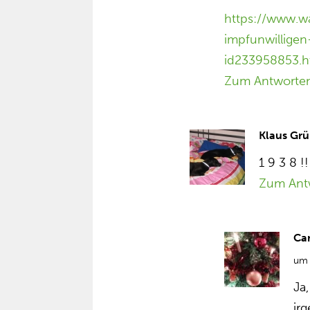
https://www.wa
impfunwillige
id233958853.h
Zum Antworte
Klaus Grü
1 9 3 8 !!
Zum Ant
Ca
um 
Ja
ir