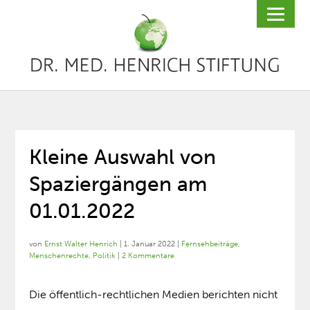
Kleine Auswahl von
Spaziergängen am
01.01.2022
von
Ernst Walter Henrich
|
1. Januar 2022
|
Fernsehbeiträge
,
Menschenrechte
,
Politik
|
2 Kommentare
Die öffentlich-rechtlichen Medien berichten nicht