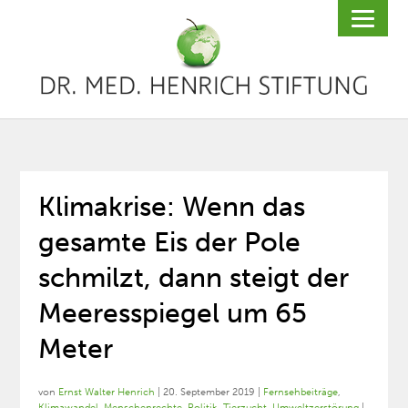
Klimakrise: Wenn das
gesamte Eis der Pole
schmilzt, dann steigt der
Meeresspiegel um 65
Meter
von
Ernst Walter Henrich
|
20. September 2019
|
Fernsehbeiträge
,
Klimawandel
,
Menschenrechte
,
Politik
,
Tierzucht
,
Umweltzerstörung
|