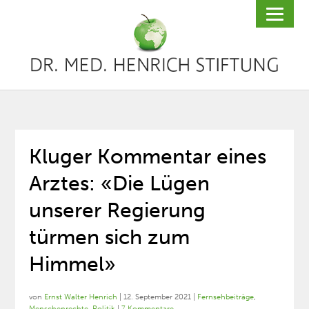
Kluger Kommentar eines
Arztes: «Die Lügen
unserer Regierung
türmen sich zum
Himmel»
von
Ernst Walter Henrich
|
12. September 2021
|
Fernsehbeiträge
,
Menschenrechte
,
Politik
|
7 Kommentare