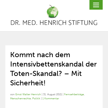
Kommt nach dem
Intensivbettenskandal der
Toten-Skandal? – Mit
Sicherheit!
von
Ernst Walter Henrich
|
31. August 2021
|
Fernsehbeiträge
,
Menschenrechte
,
Politik
|
1 Kommentar