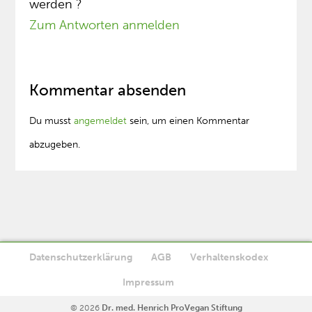
werden ?
Zum Antworten anmelden
Kommentar absenden
Du musst
angemeldet
sein, um einen Kommentar
abzugeben.
Datenschutzerklärung
AGB
Verhaltenskodex
Diese Website verwendet Cookies. Wenn Sie die Website weiter
Impressum
Ok
nutzen, stimmen Sie der Verwendung von Cookies zu.
© 2026
Dr. med. Henrich ProVegan Stiftung