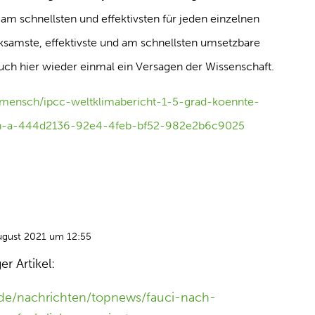
m schnellsten und effektivsten für jeden einzelnen
samste, effektivste und am schnellsten umsetzbare
h hier wieder einmal ein Versagen der Wissenschaft.
t/mensch/ipcc-weltklimabericht-1-5-grad-koennte-
en-a-444d2136-92e4-4feb-bf52-982e2b6c9025
ugust 2021 um 12:55
r Artikel:
.de/nachrichten/topnews/fauci-nach-