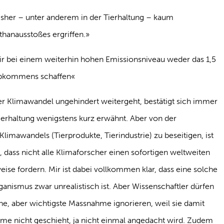
isher – unter anderem in der Tierhaltung – kaum
anausstoßes ergriffen.»
 wir bei einem weiterhin hohen Emissionsniveau weder das 1,5
 Abkommens schaffen«
r Klimawandel ungehindert weitergeht, bestätigt sich immer
ierhaltung wenigstens kurz erwähnt. Aber von der
limawandels (Tierprodukte, Tierindustrie) zu beseitigen, ist
l, dass nicht alle Klimaforscher einen sofortigen weltweiten
se fordern. Mir ist dabei vollkommen klar, dass eine solche
nismus zwar unrealistisch ist. Aber Wissenschaftler dürfen
che, aber wichtigste Massnahme ignorieren, weil sie damit
hme nicht geschieht, ja nicht einmal angedacht wird. Zudem