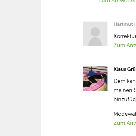
Zum Antworte
Hartmut 
Korrektu
Zum Ant
Klaus Grü
Dem kann
meinen S
hinzufü
Modewah
Zum Ant