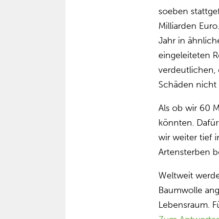
soeben stattg
Milliarden Eur
Jahr in ähnlic
eingeleiteten 
verdeutlichen,
Schäden nicht 
Als ob wir 60 
könnten. Dafü
wir weiter tief
Artensterben b
Weltweit werde
Baumwolle ange
Lebensraum. F