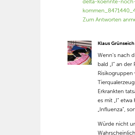
delta-koennte-noch-
kommen_8471440_4
Zum Antworten anm
Klaus Grünseich
Wenn’s nach d
bald „I“ an der
Risikogruppen
Tierqualerzeugn
Erkrankten tats
es mit „I“ etwa
„Influenza”, so
Würde nicht un
Wahrscheinlich