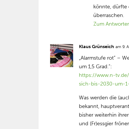
könnte, dürfte
überraschen.
Zum Antworte
Klaus Grünseich
am 9. 
„Alarmstufe rot” – We
um 1,5 Grad.”:
https://www.n-tv.de
sich-bis-2030-um-1-
Was werden die (auch
bekannt, hauptveran
bisher weiterhin ihre
und (Fr)essgier fröne