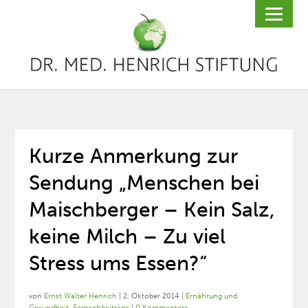
Kurze Anmerkung zur
Sendung „Menschen bei
Maischberger – Kein Salz,
keine Milch – Zu viel
Stress ums Essen?“
von
Ernst Walter Henrich
|
2. Oktober 2014
|
Ernährung und
Gesundheit
,
Fernsehbeiträge
|
0 Kommentare