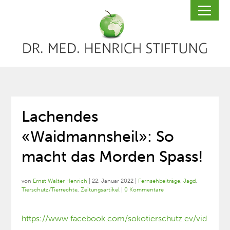
Lachendes
«Waidmannsheil»: So
macht das Morden Spass!
von
Ernst Walter Henrich
|
22. Januar 2022
|
Fernsehbeiträge
,
Jagd
,
Tierschutz/Tierrechte
,
Zeitungsartikel
|
0 Kommentare
https://www.facebook.com/sokotierschutz.ev/vid