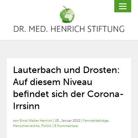
Lauterbach und Drosten:
Auf diesem Niveau
befindet sich der Corona-
Irrsinn
von
Ernst Walter Henrich
|
20. Januar 2022
|
Fernsehbeiträge
,
Menschenrechte
,
Politik
|
8 Kommentare