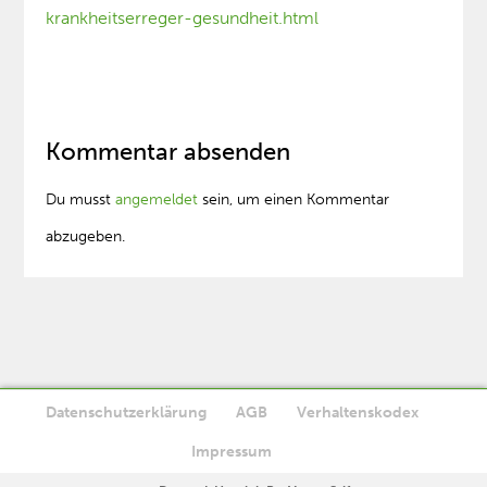
krankheitserreger-gesundheit.html
Kommentar absenden
Du musst
angemeldet
sein, um einen Kommentar
abzugeben.
Datenschutzerklärung
AGB
Verhaltenskodex
Diese Website verwendet Cookies. Wenn Sie die Website weiter
Impressum
Ok
nutzen, stimmen Sie der Verwendung von Cookies zu.