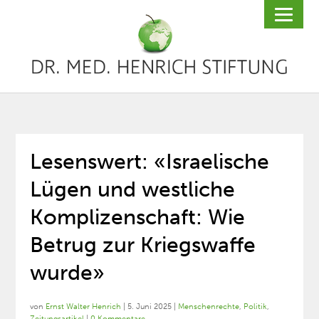
Lesenswert: «Israelische
Lügen und westliche
Komplizenschaft: Wie
Betrug zur Kriegswaffe
wurde»
von
Ernst Walter Henrich
|
5. Juni 2025
|
Menschenrechte
,
Politik
,
Zeitungsartikel
|
0 Kommentare