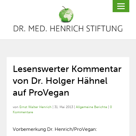
Lesenswerter Kommentar
von Dr. Holger Hähnel
auf ProVegan
von
Ernst Walter Henrich
|
31. Mai 2013
|
Allgemeine Berichte
|
0
Kommentare
Vorbemerkung Dr. Henrich/ProVegan: