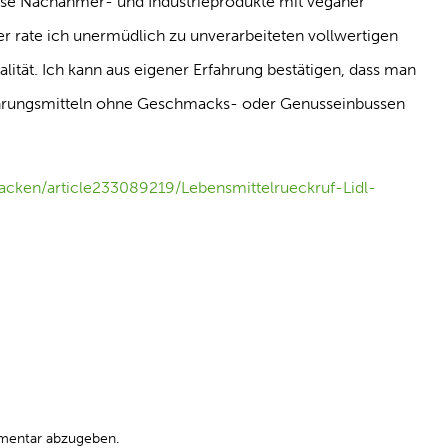
e Nachahmer- und Industrieprodukte mit veganer
r rate ich unermüdlich zu unverarbeiteten vollwertigen
lität. Ich kann aus eigener Erfahrung bestätigen, dass man
Nahrungsmitteln ohne Geschmacks- oder Genusseinbussen
acken/article233089219/Lebensmittelrueckruf-Lidl-
mentar abzugeben.