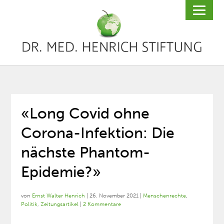
«Long Covid ohne
Corona-Infektion: Die
nächste Phantom-
Epidemie?»
von
Ernst Walter Henrich
|
26. November 2021
|
Menschenrechte
,
Politik
,
Zeitungsartikel
|
2 Kommentare