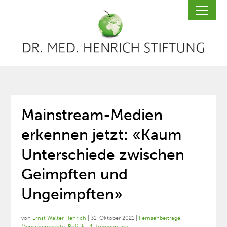
Mainstream-Medien
erkennen jetzt: «Kaum
Unterschiede zwischen
Geimpften und
Ungeimpften»
von
Ernst Walter Henrich
|
31. Oktober 2021
|
Fernsehbeiträge
,
Menschenrechte
,
Politik
|
4 Kommentare