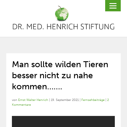
Man sollte wilden Tieren
besser nicht zu nahe
kommen…….
von
Ernst Walter Henrich
|
19. September 2021
|
Fernsehbeiträge
|
2
Kommentare