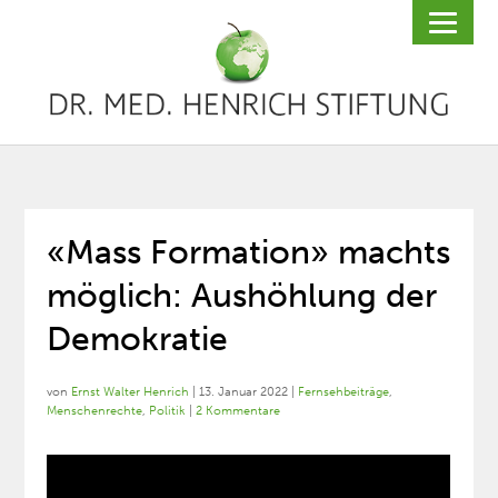
«Mass Formation» machts
möglich: Aushöhlung der
Demokratie
von
Ernst Walter Henrich
|
13. Januar 2022
|
Fernsehbeiträge
,
Menschenrechte
,
Politik
|
2 Kommentare