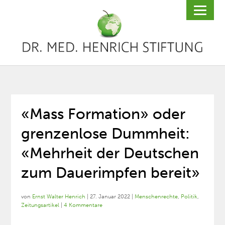
«Mass Formation» oder
grenzenlose Dummheit:
«Mehrheit der Deutschen
zum Dauerimpfen bereit»
von
Ernst Walter Henrich
|
27. Januar 2022
|
Menschenrechte
,
Politik
,
Zeitungsartikel
|
4 Kommentare