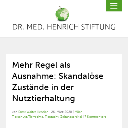
Mehr Regel als
Ausnahme: Skandalöse
Zustände in der
Nutztierhaltung
von
Ernst Walter Henrich
|
26. März 2020
|
Milch
,
Tierschutz/Tierrechte
,
Tierzucht
,
Zeitungsartikel
|
7 Kommentare