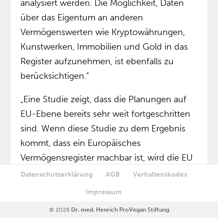
analysiert werden. Die Möglichkeit, Daten
über das Eigentum an anderen
Vermögenswerten wie Kryptowährungen,
Kunstwerken, Immobilien und Gold in das
Register aufzunehmen, ist ebenfalls zu
berücksichtigen.”
„Eine Studie zeigt, dass die Planungen auf
EU-Ebene bereits sehr weit fortgeschritten
sind. Wenn diese Studie zu dem Ergebnis
kommt, dass ein Europäisches
Vermögensregister machbar ist, wird die EU
unter Ursula von der Leyen alles daran
Datenschutzerklärung
AGB
Verhaltenskodex
setzen, dieses Vermögensregister
Impressum
einzuführen. Das ist ein weiterer Schritt zum
© 2026
Dr. med. Henrich ProVegan Stiftung
gläsernen Bürger.”