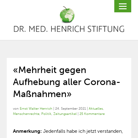
«Mehrheit gegen
Aufhebung aller Corona-
Maßnahmen»
von
Ernst Walter Henrich
|
24. September 2021
|
Aktuelles
,
Menschenrechte
,
Politik
,
Zeitungsartikel
|
25 Kommentare
Anmerkung:
Jedenfalls habe ich jetzt verstanden,