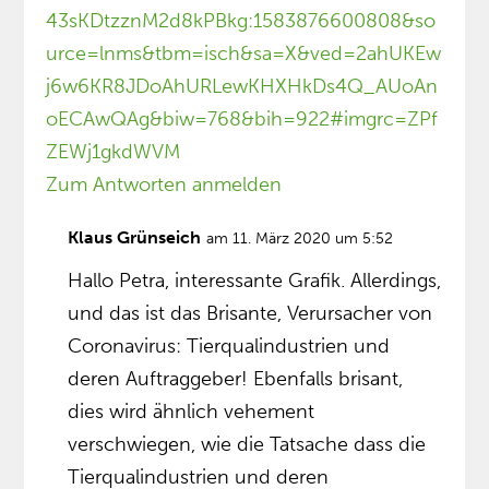
43sKDtzznM2d8kPBkg:1583876600808&so
urce=lnms&tbm=isch&sa=X&ved=2ahUKEw
j6w6KR8JDoAhURLewKHXHkDs4Q_AUoAn
oECAwQAg&biw=768&bih=922#imgrc=ZPf
ZEWj1gkdWVM
Zum Antworten anmelden
Klaus Grünseich
am 11. März 2020 um 5:52
Hallo Petra, interessante Grafik. Allerdings,
und das ist das Brisante, Verursacher von
Coronavirus: Tierqualindustrien und
deren Auftraggeber! Ebenfalls brisant,
dies wird ähnlich vehement
verschwiegen, wie die Tatsache dass die
Tierqualindustrien und deren