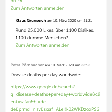
brI-9I
Zum Antworten anmelden
Klaus Grünseich
am 10. März 2020 um 21:21
Rund 25.000 Likes, über 1.100 Dislikes.
1.100 dumme Menschen?
Zum Antworten anmelden
Petra Pörnbacher
am 10. März 2020 um 22:52
Disease deaths per day worldwide:
https://www.google.de/search?
q=disease+deaths+per+day+worldwide&cli
ent=safari&hl=de-
de&prmd=nisv&sxsrf=ALeKk02WKDzoxPS6