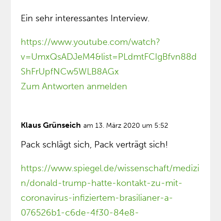
Ein sehr interessantes Interview.
https://www.youtube.com/watch?
v=UmxQsADJeM4&list=PLdmtFCIgBfvn88d
ShFrUpfNCw5WLB8AGx
Zum Antworten anmelden
Klaus Grünseich
am 13. März 2020 um 5:52
Pack schlägt sich, Pack verträgt sich!
https://www.spiegel.de/wissenschaft/medizi
n/donald-trump-hatte-kontakt-zu-mit-
coronavirus-infiziertem-brasilianer-a-
076526b1-c6de-4f30-84e8-