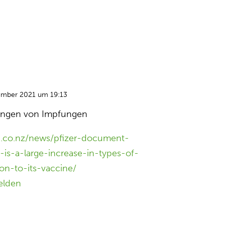
ember 2021 um 19:13
ungen von Impfungen
ph.co.nz/news/pfizer-document-
is-a-large-increase-in-types-of-
on-to-its-vaccine/
elden