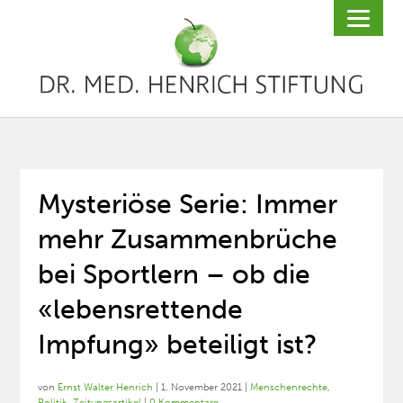
Mysteriöse Serie: Immer
mehr Zusammenbrüche
bei Sportlern – ob die
«lebensrettende
Impfung» beteiligt ist?
von
Ernst Walter Henrich
|
1. November 2021
|
Menschenrechte
,
Politik
,
Zeitungsartikel
|
0 Kommentare