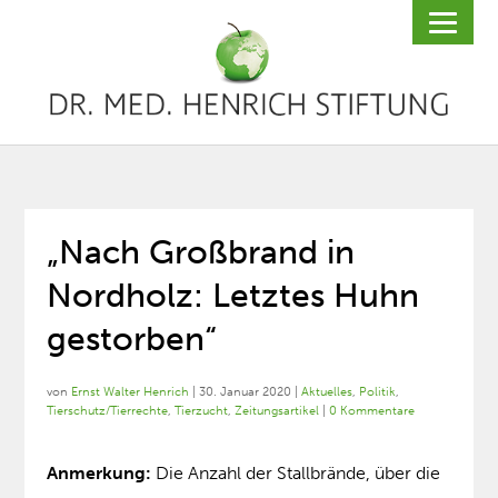
„Nach Großbrand in
Nordholz: Letztes Huhn
gestorben“
von
Ernst Walter Henrich
|
30. Januar 2020
|
Aktuelles
,
Politik
,
Tierschutz/Tierrechte
,
Tierzucht
,
Zeitungsartikel
|
0 Kommentare
Anmerkung:
Die Anzahl der Stallbrände, über die