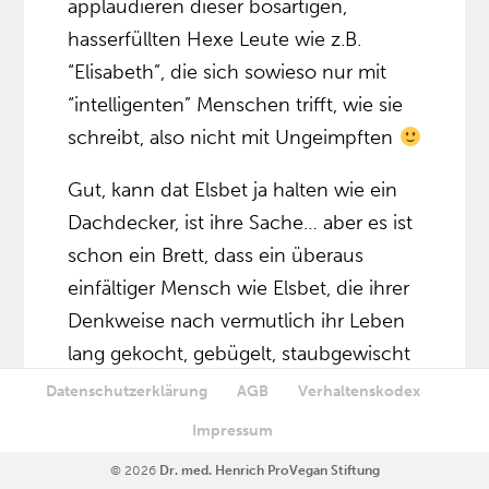
applaudieren dieser bösartigen,
hasserfüllten Hexe Leute wie z.B.
“Elisabeth”, die sich sowieso nur mit
“intelligenten” Menschen trifft, wie sie
schreibt, also nicht mit Ungeimpften
Gut, kann dat Elsbet ja halten wie ein
Dachdecker, ist ihre Sache… aber es ist
schon ein Brett, dass ein überaus
einfältiger Mensch wie Elsbet, die ihrer
Denkweise nach vermutlich ihr Leben
lang gekocht, gebügelt, staubgewischt
und dem Versorger “den Rücken
Datenschutzerklärung
AGB
Verhaltenskodex
freigehalten” hat
unabhängigen
Impressum
Doktoren, Professoren und anderen
© 2026
Dr. med. Henrich ProVegan Stiftung
WissenschaftlerInnen (die meisten sind ja