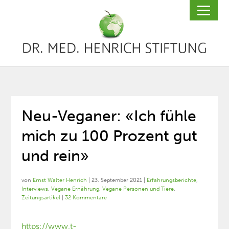
Neu-Veganer: «Ich fühle
mich zu 100 Prozent gut
und rein»
von
Ernst Walter Henrich
|
23. September 2021
|
Erfahrungsberichte
,
Interviews
,
Vegane Ernährung
,
Vegane Personen und Tiere
,
Zeitungsartikel
|
32 Kommentare
https://www.t-