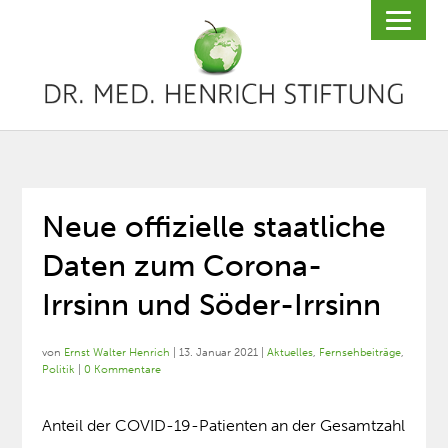
Neue offizielle staatliche
Daten zum Corona-
Irrsinn und Söder-Irrsinn
von
Ernst Walter Henrich
|
13. Januar 2021
|
Aktuelles
,
Fernsehbeiträge
,
Politik
|
0 Kommentare
Anteil der COVID-19-Patienten an der Gesamtzahl