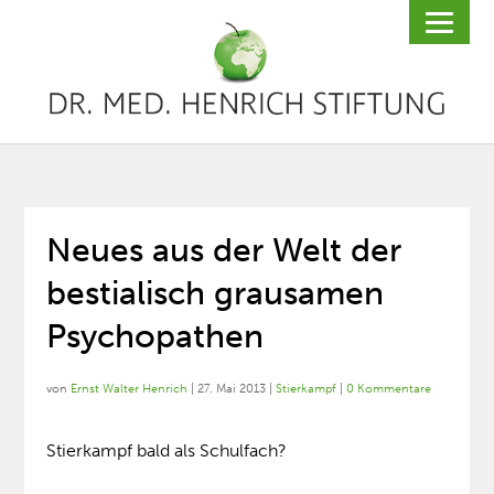
Neues aus der Welt der
bestialisch grausamen
Psychopathen
von
Ernst Walter Henrich
|
27. Mai 2013
|
Stierkampf
|
0 Kommentare
Stierkampf bald als Schulfach?