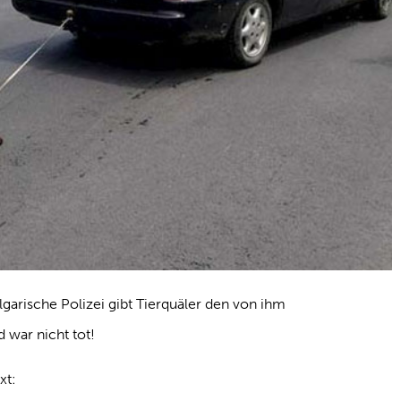
ulgarische Polizei gibt Tierquäler den von ihm
 war nicht tot!
xt: