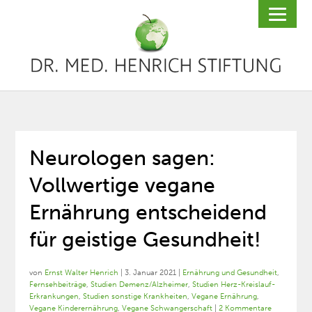
Neurologen sagen:
Vollwertige vegane
Ernährung entscheidend
für geistige Gesundheit!
von
Ernst Walter Henrich
|
3. Januar 2021
|
Ernährung und Gesundheit
,
Fernsehbeiträge
,
Studien Demenz/Alzheimer
,
Studien Herz-Kreislauf-
Erkrankungen
,
Studien sonstige Krankheiten
,
Vegane Ernährung
,
Vegane Kinderernährung
,
Vegane Schwangerschaft
|
2 Kommentare