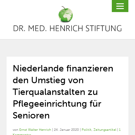
Niederlande finanzieren
den Umstieg von
Tierqualanstalten zu
Pflegeeinrichtung für
Senioren
von
Ernst Walter Henrich
|
24. Januar 2020
|
Politik
,
Zeitungsartikel
|
1
Kommentar