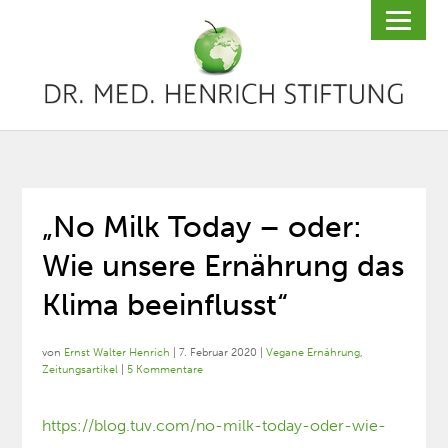
„No Milk Today – oder:
Wie unsere Ernährung das
Klima beeinflusst“
von
Ernst Walter Henrich
|
7. Februar 2020
|
Vegane Ernährung
,
Zeitungsartikel
|
5 Kommentare
https://blog.tuv.com/no-milk-today-oder-wie-