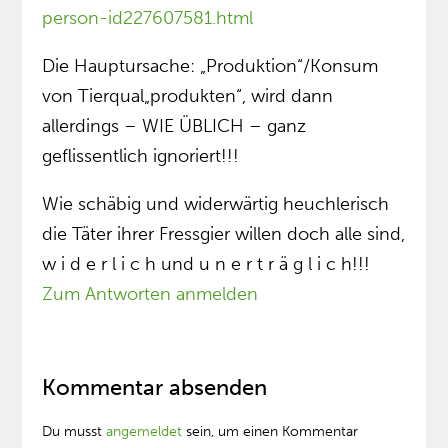
person-id227607581.html
Die Hauptursache: „Produktion“/Konsum
von Tierqual„produkten“, wird dann
allerdings – WIE ÜBLICH – ganz
geflissentlich ignoriert!!!
Wie schäbig und widerwärtig heuchlerisch
die Täter ihrer Fressgier willen doch alle sind,
w i d e r l i c h und u n e r t r ä g l i c h!!!
Zum Antworten anmelden
Kommentar absenden
Du musst
angemeldet
sein, um einen Kommentar