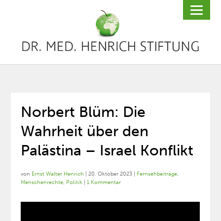
Norbert Blüm: Die
Wahrheit über den
Palästina – Israel Konflikt
von
Ernst Walter Henrich
|
20. Oktober 2023
|
Fernsehbeiträge
,
Menschenrechte
,
Politik
|
1 Kommentar