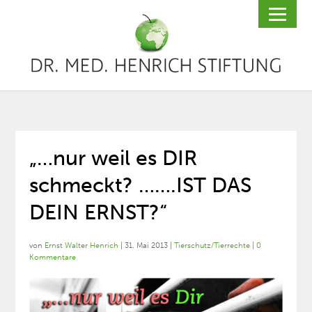
„…nur weil es DIR
schmeckt? …….IST DAS
DEIN ERNST?“
von
Ernst Walter Henrich
|
31. Mai 2013
|
Tierschutz/Tierrechte
|
0
Kommentare