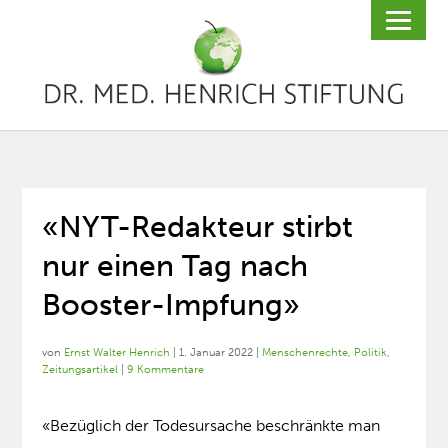
«NYT-Redakteur stirbt
nur einen Tag nach
Booster-Impfung»
von
Ernst Walter Henrich
|
1. Januar 2022
|
Menschenrechte
,
Politik
,
Zeitungsartikel
|
9 Kommentare
«Bezüglich der Todesursache beschränkte man