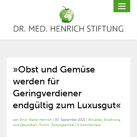
»Obst und Gemüse
werden für
Geringverdiener
endgültig zum Luxusgut«
von
Ernst Walter Henrich
|
30. September 2021
|
Aktuelles
,
Ernährung
und Gesundheit
,
Politik
,
Zeitungsartikel
|
9 Kommentare