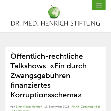
Öffentlich-rechtliche
Talkshows: «Ein durch
Zwangsgebühren
finanziertes
Korruptionsschema»
von
Ernst Walter Henrich
|
19. September 2023
|
Politik
,
Zeitungsartikel
|
3 Kommentare