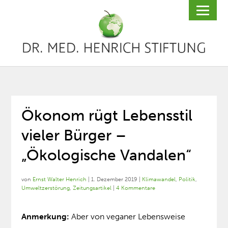
Ökonom rügt Lebensstil
vieler Bürger –
„Ökologische Vandalen“
von
Ernst Walter Henrich
|
1. Dezember 2019
|
Klimawandel
,
Politik
,
Umweltzerstörung
,
Zeitungsartikel
|
4 Kommentare
Anmerkung:
Aber von veganer Lebensweise