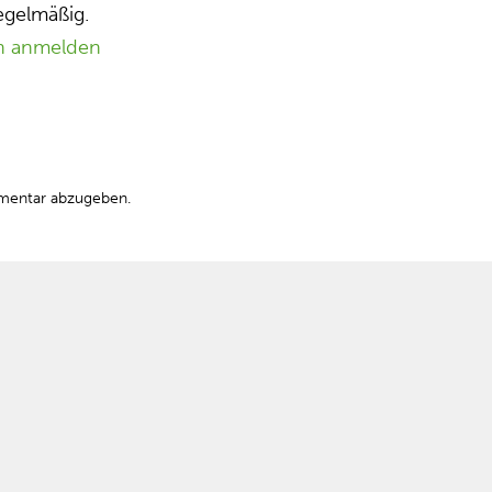
egelmäßig.
n anmelden
mentar abzugeben.