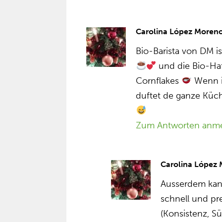
Carolina López Moren
Bio-Barista von DM is
und die Bio-Haf
Cornflakes
Wenn ic
duftet de ganze Küc
Zum Antworten anm
Carolina López
Ausserdem kan
schnell und p
(Konsistenz, S