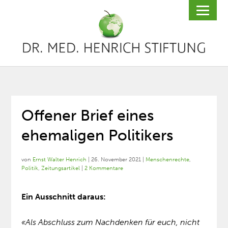
Offener Brief eines
ehemaligen Politikers
von
Ernst Walter Henrich
|
26. November 2021
|
Menschenrechte
,
Politik
,
Zeitungsartikel
|
2 Kommentare
Ein Ausschnitt daraus:
«Als Abschluss zum Nachdenken für euch, nicht