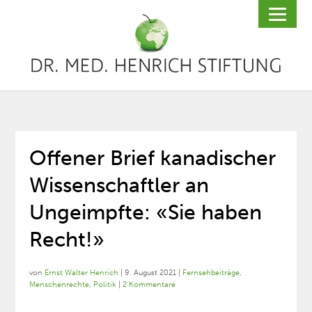
Offener Brief kanadischer
Wissenschaftler an
Ungeimpfte: «Sie haben
Recht!»
von
Ernst Walter Henrich
|
9. August 2021
|
Fernsehbeiträge
,
Menschenrechte
,
Politik
|
2 Kommentare