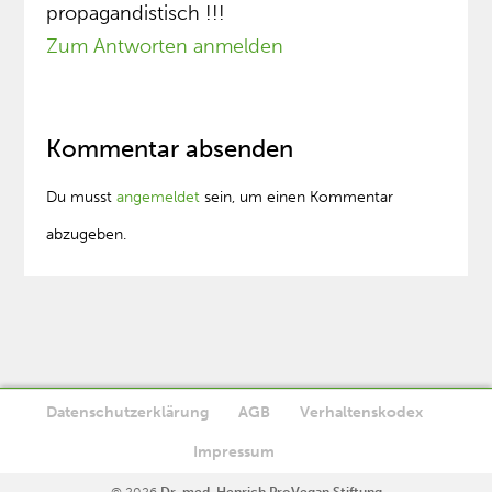
propagandistisch !!!
Zum Antworten anmelden
Kommentar absenden
Du musst
angemeldet
sein, um einen Kommentar
abzugeben.
Datenschutzerklärung
AGB
Verhaltenskodex
Diese Website verwendet Cookies. Wenn Sie die Website weiter
Impressum
Ok
nutzen, stimmen Sie der Verwendung von Cookies zu.