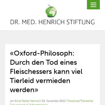
«Oxford-Philosoph:
Durch den Tod eines
Fleischessers kann viel
Tierleid vermieden
werden»
von
Ernst Walter Henrich
|
24. November 2022
|
Tierschutz/Tierrechte
,
Zeitungsartikel
|
6 Kommentare