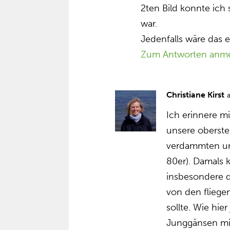
2ten Bild konnte ich 
war.
Jedenfalls wäre das 
Zum Antworten anm
Christiane Kirst
Ich erinnere mi
unsere oberste
verdammten un
80er). Damals k
insbesondere d
von den fliege
sollte. Wie hi
Junggänsen mi