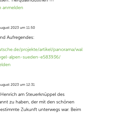
sen: Tierqualindustrien !!!
n anmelden
August 2023 um 11:50
nd Aufregendes:
tsche.de/projekte/artikel/panorama/wal
oegel-alpen-sueden-e583936/
elden
August 2023 um 12:31
. Henrich am Steuerknüppel des
rkannt zu haben, der mit den schönen
tbestimmte Zukunft unterwegs war. Beim