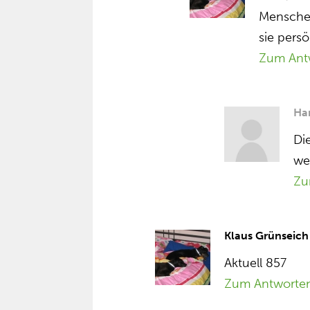
Menschen 
sie pers
Zum Ant
Ha
Di
wei
Zu
Klaus Grünseich
Aktuell 857
Zum Antworte