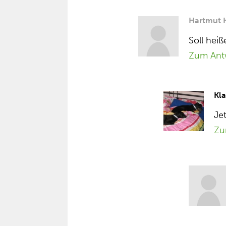
Hartmut 
Soll hei
Zum Ant
Kl
Je
Zu